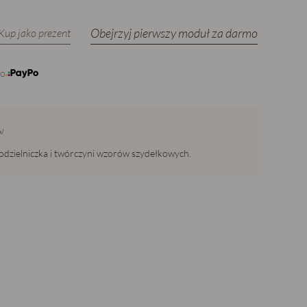
Obejrzyj pierwszy moduł za darmo
Kup jako prezent
Po
w
odzielniczka i twórczyni wzorów szydełkowych.