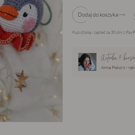
Dodaj do koszyka
Kup dzisiaj i zapłać za 30 dni z Pay
Autorka
4
kursó
Anna Piskorz - ręk