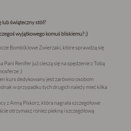
 lub świąteczny stół?
zegoś wyjątkowego komuś bliskiemu? ;)
rocze Bomb(k)owe Zwierzaki, które sprawdzą się
a Pani Renifer już cieszą się na spędzenie z Tobą
osferze ;)
e ten kurs dedykowany jest zarówno osobom
dnak w przypadku tych drugich należy mieć kilka
cy z Anną Piskorz, która nagrała szczegółowe
iście otrzymasz róniez piekną i szczegółową