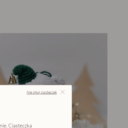
Nie chcę ciasteczek
nie. Ciasteczka