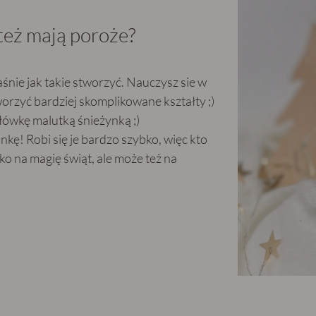
też mają poroże?
śnie jak takie stworzyć. Nauczysz sie w
worzyć bardziej skomplikowane kształty ;)
główkę malutką śnieżynką ;)
kę! Robi się je bardzo szybko, więc kto
ko na magię świąt, ale może też na