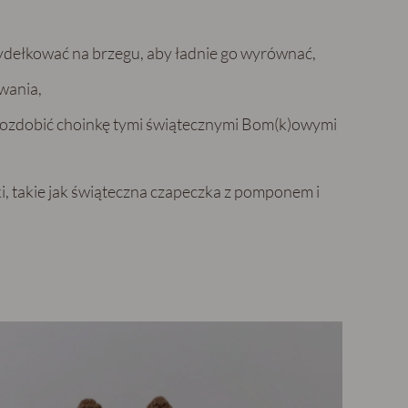
,
ydełkować na brzegu, aby ładnie go wyrównać,
wania,
zyozdobić choinkę tymi świątecznymi Bom(k)owymi
, takie jak świąteczna czapeczka z pomponem i