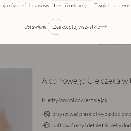
ają również dopasować treści i reklamy do Twoich zainter
st dokładnie opisana we wzorze oraz
Ustawienia
Zaakceptuj wszystkie
A co nowego Cię czeka w 
Między innymi dowiesz się jak:
przyszywać płaskie i wypukłe eleme
haftować oczy i detale tak, żeby d