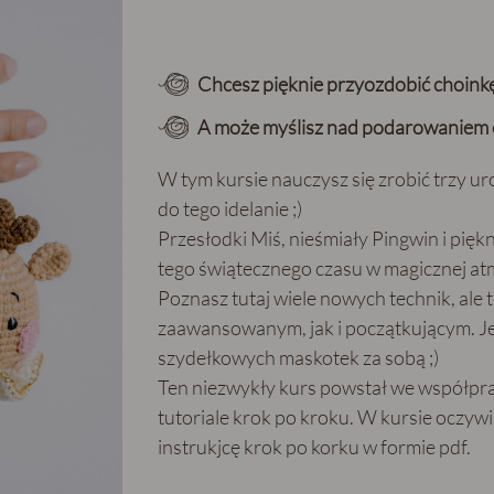
Chcesz pięknie przyozdobić choinkę
A może myślisz nad podarowaniem c
W tym kursie nauczysz się zrobić trzy u
do tego idelanie ;)
Przesłodki Miś, nieśmiały Pingwin i piękn
tego świątecznego czasu w magicznej atm
Poznasz tutaj wiele nowych technik, al
zaawansowanym, jak i początkującym. Je
szydełkowych maskotek za sobą ;)
Ten niezwykły kurs powstał we współpra
tutoriale krok po kroku. W kursie oczyw
instrukjcę krok po korku w formie pdf.