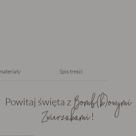
materiały
Spis treści
Bomb(k)owymi
Powitaj święta z
Zwierzakami
!