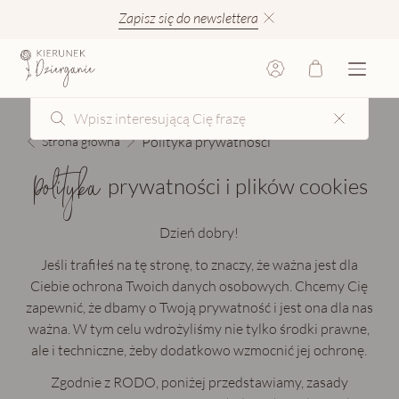
Zapisz się do newslettera
Polityka prywatności
Strona główna
Polityka
prywatności i plików cookies
Dzień dobry!
Jeśli trafiłeś na tę stronę, to znaczy, że ważna jest dla
Ciebie ochrona Twoich danych osobowych. Chcemy Cię
zapewnić, że dbamy o Twoją prywatność i jest ona dla nas
ważna. W tym celu wdrożyliśmy nie tylko środki prawne,
ale i techniczne, żeby dodatkowo wzmocnić jej ochronę.
Zgodnie z RODO, poniżej przedstawiamy, zasady