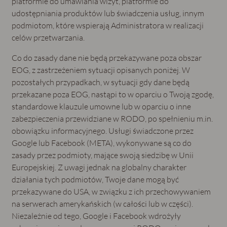
platformie do umawiania wizyt, platformie do
udostępniania produktów lub świadczenia usług, innym
podmiotom, które wspierają Administratora w realizacji
celów przetwarzania.
Co do zasady dane nie będą przekazywane poza obszar
EOG, z zastrzeżeniem sytuacji opisanych poniżej. W
pozostałych przypadkach, w sytuacji gdy dane będą
przekazane poza EOG, nastąpi to w oparciu o Twoją zgodę,
standardowe klauzule umowne lub w oparciu o inne
zabezpieczenia przewidziane w RODO, po spełnieniu m.in.
obowiązku informacyjnego. Usługi świadczone przez
Google lub Facebook (META), wykonywane są co do
zasady przez podmioty, mające swoją siedzibę w Unii
Europejskiej. Z uwagi jednak na globalny charakter
działania tych podmiotów, Twoje dane mogą być
przekazywane do USA, w związku z ich przechowywaniem
na serwerach amerykańskich (w całości lub w części).
Niezależnie od tego, Google i Facebook wdrożyły