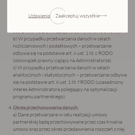
Podstawa prawna przetwarzania danych:
Ustawienia
Zaakceptuj wszystkie
a) W przypadku zawarcia umowy partnerskiej –
przetwarzanie danych odbywa się na podstawie art. 6
ust. 1 lit. b RODO (niezbędne do wykonania umowy).
b) W przypadku przetwarzania danych w celach
rozliczeniowych i podatkowych – przetwarzanie
odbywa się na podstawie art. 6 ust. 1 lit. c RODO
(obowiązek prawny ciążący na Administratorze).
c) W przypadku przetwarzania danych w celach
analitycznych i statystycznych – przetwarzanie odbywa
się na podstawie art. 6 ust. 1 lit. f RODO (uzasadniony
interes Administratora polegający na optymalizacji
programu partnerskiego).
Okres przechowywania danych:
a) Dane przetwarzane w celu realizacji umowy
partnerskiej będą przechowywane przez czas trwania
umowy oraz przez okres przedawnienia roszczeń z niej