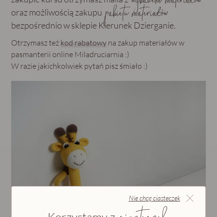
wykazem materiałów
pakietu materiałów
oraz możliwością zakupu
bezpośrednio w sklepie Kierunek Dzierganie.
Otrzymasz też
kod rabatowy
na zakup materiałów w
pasmanterii online Miladruciarnia :)
W razie jakichkolwiek pytań pisz śmiało :)
Nie chcę ciasteczek
Korzystamy z