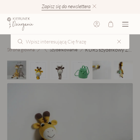
Zapisz się do newslettera
KURS szydełkowy Żyrafka
Strona główna
Szydełkowanie