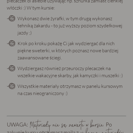
plecaczek dl asiebie używając np. sznurka zamiast cienkiej
włóczki :) W tym kursie:
Wykonasz dwie żyrafki, w tym drugą wykonasz
tehniką żakardu - to już wyższy poziom szydełkowej
jazdy ;)
Krok po kroku pokażę Ci jak wydziergać dla nich
piękne sweterki, w których poznasz nowe bardziej
zaawansowane ściegi.
Wydziergasz również przeuroczy plecaczek na
wszelkie wakacyjne skarby, jak kamyczki i muszelki :)
Wszystkie materiały otrzymasz w panelu kursowym
na czas nieograniczony :)
Materiały nie są zawarte w kursie.
UWAGA:
Po
zakupie kursu otrzymasz maila z