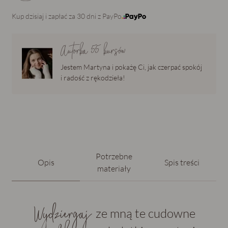
Kup dzisiaj i zapłać za 30 dni z PayPo
Autorka
55
kursów
Jestem Martyna i pokażę Ci, jak czerpać spokój
i radość z rękodzieła!
Potrzebne
Opis
Spis treści
materiały
Wydziergaj
ze mną te cudowne