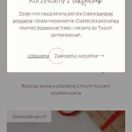
ciasteczek
Dzięki nim nasza strona jest dla Ciebie
bardziej
przyjazna
i działa niezawodnie. Ciasteczka pozwalają
również dopasować treści i reklamy do Twoich
zainteresowań.
Ustawienia
Zaakceptuj wszystkie
chwilę relaksu!
Pozwól sobie na
Rozwijaj swoją wyobraźnię z innymi kursami
szydełkowania
Dla początkujących