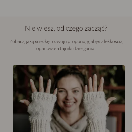
Nie wiesz, od czego zacząć?
Zobacz, jaką ścieżkę rozwoju proponuję, abyś z lekkością
opanowała tajniki dziergania!