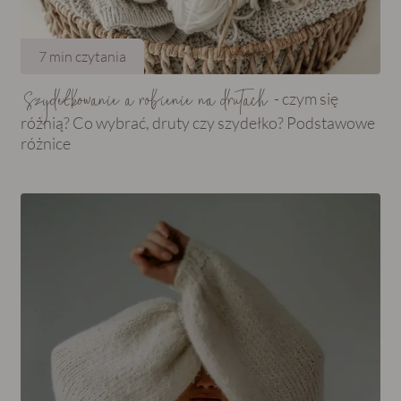
7
min czytania
Szydełkowanie a robienie na drutach
- czym się
różnią? Co wybrać, druty czy szydełko? Podstawowe
różnice