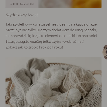
2
min czytania
Szydełkowy Kwiat
Taki szydełkowy kwiatuszek jest idealny na każdą okazję.
Może być nie tylko uroczym dodatkiem do innej robótki,
ale sprawdzi się też jako element do opaski lub bransoletki
albo po prostu wiosenne kolczyki.
Tutaj już ogranicza Cię tylko Twoja wyobraźnia ;)
Zobacz jak go zrobić krok po kroku!