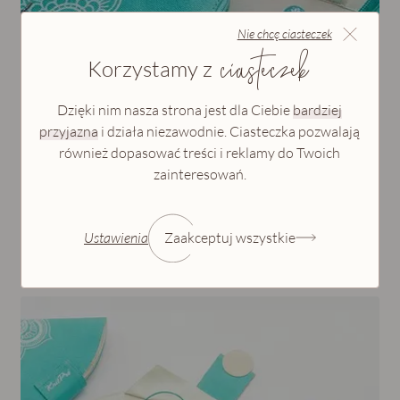
Nie chcę ciasteczek
ciasteczek
Korzystamy z
Brak opinii
Dzięki nim nasza strona jest dla Ciebie
bardziej
Zestaw drutów wymiennych Mindful The Gratitude
przyjazna
i działa niezawodnie. Ciasteczka pozwalają
Set (Standard)
również dopasować treści i reklamy do Twoich
zainteresowań.
654,00 zł
Ustawienia
Zaakceptuj wszystkie
Dodaj do koszyka