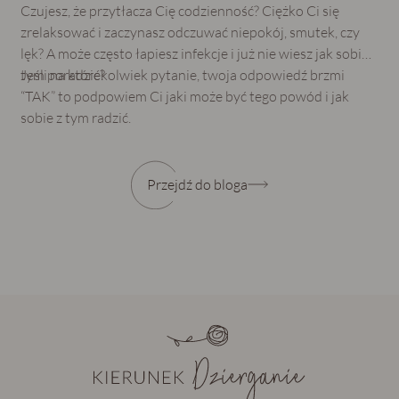
Czujesz, że przytłacza Cię codzienność? Ciężko Ci się
zrelaksować i zaczynasz odczuwać niepokój, smutek, czy
lęk? A może często łapiesz infekcje i już nie wiesz jak sobie z
tym poradzić?
Jeśli na którekolwiek pytanie, twoja odpowiedź brzmi
“TAK” to podpowiem Ci jaki może być tego powód i jak
sobie z tym radzić.
Przejdź do bloga