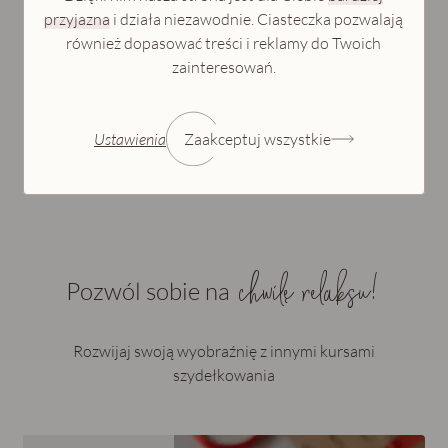
przyjazna
i działa niezawodnie. Ciasteczka pozwalają
również dopasować treści i reklamy do Twoich
zainteresowań.
Ustawienia
Zaakceptuj wszystkie
chwilę relaksu!
Pozwól sobie na
Rozwijaj swoją wyobraźnię z innymi kursami
szydełkowania