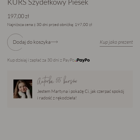
KURS Szydełkowy Piesek
197,00 zł
Najniższa cena z 30 dni przed obniżką:
197,00 zł
Dodaj do koszyka
Kup jako prezent
Kup dzisiaj i zapłać za 30 dni z PayPo
Autorka
55
kursów
Jestem Martyna i pokażę Ci, jak czerpać spokój
i radość z rękodzieła!