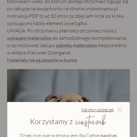
tutorialach video, do których dostęp otrzymasz logując się
po zakupie na swoje konto na stronie zrobmimamo.pl.
Instrukcja PDF to aż 50 stron ze zdjęciami krok po kroku
opisującymi każdy element zwierzątka.
UWAGA: Po otrzymaniu płatności otrzymasz maila z
wykazem materiałów
do samodzielnego skompletowania
oraz możliwość zakupu
pakietu materiałów
bezpośrednio
w sklepie Kierunek Dzierganie.
Materiały nie są zawarte w kursie.
Nie chcę ciasteczek
ciasteczek
Korzystamy z
Dzięki nim nasza strona jest dla Ciebie
bardziej