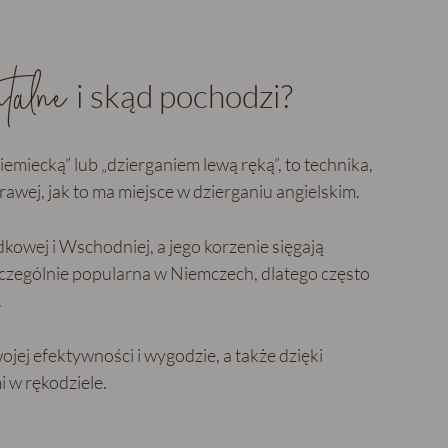
talne
i skąd pochodzi?
miecką” lub „dzierganiem lewą ręką”, to technika,
prawej, jak to ma miejsce w dzierganiu angielskim.
owej i Wschodniej, a jego korzenie sięgają
czególnie popularna w Niemczech, dlatego często
.
jej efektywności i wygodzie, a także dzięki
 w rękodziele.