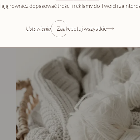
zalety dziergania kon
ają również dopasować treści i reklamy do Twoich zainter
Jakie są
Ustawienia
Zaakceptuj wszystkie