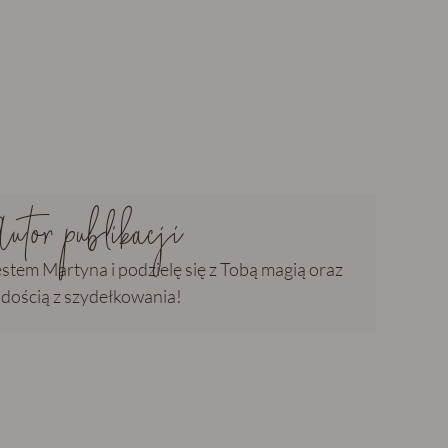
Autor publikacji
estem Martyna i podzielę się z Tobą magią oraz
adością z szydełkowania!