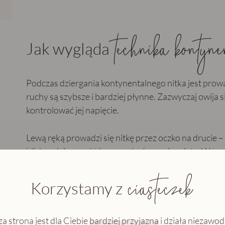
technika kontyne
Jak wygląda
Podczas dziergania kontynentalnego nitka jest prowa
ruchy są szybsze i bardziej płynne. Zazwyczaj owija s
kontrolować jej napięcie.
Lewą ręką prowadzi się nitkę przez oczko na drucie – r
blisko miejsca, w którym ma być przeciągnięta. W ten
przeciągnięta przez oczko, tworząc nowe oczko na p
ciasteczek
Korzystamy z
a strona jest dla Ciebie
bardziej przyjazna
i działa niezawod