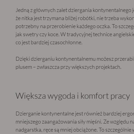
Jedną z głównych zalet dziergania kontynentalnego j
że nitka jest trzymana bliżej robótki, nie trzeba wy
potrzebny na przerobienie każdego oczka. To szczegó
jak swetry czy koce. W tradycyjnej technice angielsk
co jest bardziej czasochłonne.
Dzięki dzierganiu kontynentalnemu możesz przerabiać
plusem – zwłaszcza przy większych projektach.
Większa wygoda i komfort pracy
Dzierganie kontynentalne jest również bardziej er
mniejszego zaangażowania siły mięśni. Ze względu n
nadgarstka, ręce są mniej obciążone. To szczególnie 