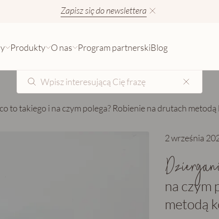
Zapisz się do newslettera
sy
Produkty
O nas
Program partnerski
Blog
co to takiego i na czym polega? Robienie na drutach metodą
2 września 20
Dziergan
na czym 
metodą k