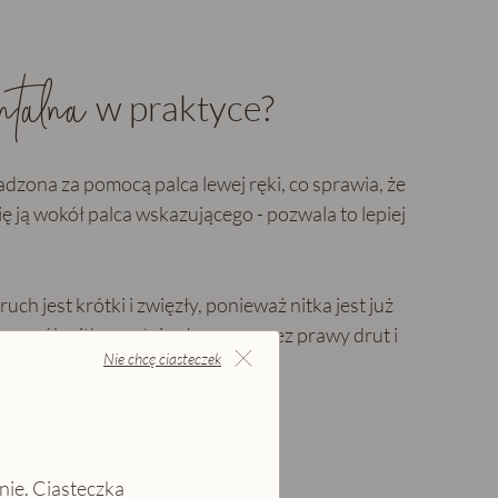
ntalna
w praktyce?
dzona za pomocą palca lewej ręki, co sprawia, że
ię ją wokół palca wskazującego - pozwala to lepiej
uch jest krótki i zwięzły, ponieważ nitka jest już
 sposób nitka zostaje złapana przez prawy drut i
Nie chcę ciasteczek
rawym drucie.
nie. Ciasteczka