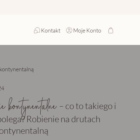
Kontakt
Moje Konto
 kontynentalną
24
ie kontynentalne
– co to takiego i
polega? Robienie na drutach
ontynentalną