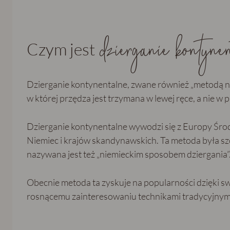
dzierganie kontynen
Czym jest
Dzierganie kontynentalne, zwane również „metodą nie
w której przędza jest trzymana w lewej ręce, a nie w 
Dzierganie kontynentalne wywodzi się z Europy Środk
Niemiec i krajów skandynawskich. Ta metoda była sz
nazywana jest też „niemieckim sposobem dziergania”
Obecnie metoda ta zyskuje na popularności dzięki swo
rosnącemu zainteresowaniu technikami tradycyjnymi