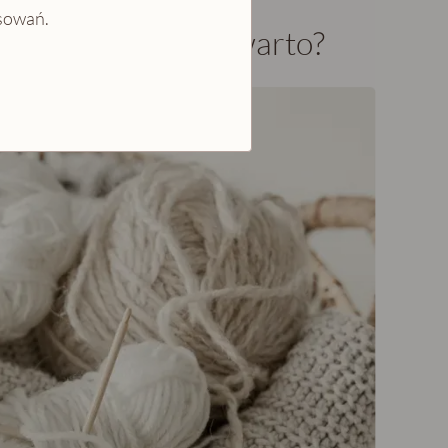
tynentalnego
esowań.
i czy warto?