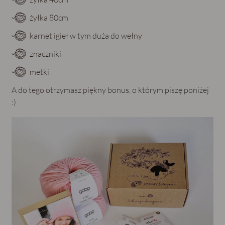
żyłka 80cm
karnet igieł w tym duża do wełny
znaczniki
metki
A do tego otrzymasz piękny bonus, o którym piszę poniżej
:)