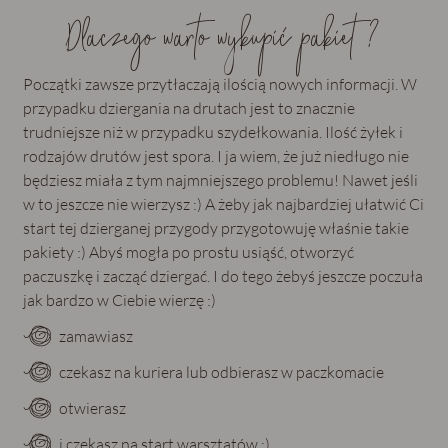
Dlaczego warto wykupić pakiet?
Początki zawsze przytłaczają ilością nowych informacji. W
przypadku dziergania na drutach jest to znacznie
trudniejsze niż w przypadku szydełkowania. Ilość żyłek i
rodzajów drutów jest spora. I ja wiem, że już niedługo nie
będziesz miała z tym najmniejszego problemu! Nawet jeśli
w to jeszcze nie wierzysz :) A żeby jak najbardziej ułatwić Ci
start tej dzierganej przygody przygotowuję właśnie takie
pakiety :) Abyś mogła po prostu usiąść, otworzyć
paczuszkę i zacząć dziergać. I do tego żebyś jeszcze poczuła
jak bardzo w Ciebie wierzę :)
zamawiasz
czekasz na kuriera lub odbierasz w paczkomacie
otwierasz
i czekasz na start warsztatów :)