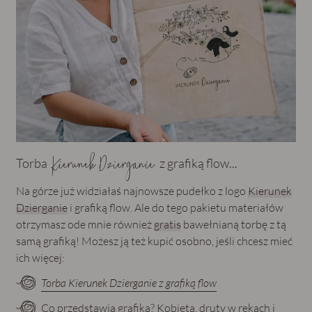
Kierunek Dzierganie
Torba
z grafiką flow...
Na górze już widziałaś najnowsze pudełko z logo
Kierunek
Dzierganie
i grafiką flow. Ale do tego pakietu materiałów
otrzymasz ode mnie również
gratis
bawełnianą torbę z tą
samą grafiką! Możesz ją też kupić osobno, jeśli chcesz mieć
ich więcej:
Torba Kierunek Dzierganie z grafiką flow
Co przedstawia grafika? Kobieta, druty w rękach i