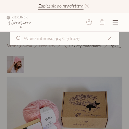
Zapisz się do newslettera
Pakiet materiałów TYDZIEŃ 2: czapka
Strona główna
Produkty
Pakiety materiałów