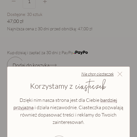
Dostępne:
30
sztuk
47,00 zł
Najniższa cena z 30 dni przed obniżką:
47,00 zł
Kup dzisiaj i zapłać za 30 dni z PayPo
Dodaj do koszyka
Nie chcę ciasteczek
ciasteczek
Korzystamy z
Dostawa w ciągu 3 dni
Dzięki nim nasza strona jest dla Ciebie
bardziej
Darmowy zwrot do 14 dni
przyjazna
i działa niezawodnie. Ciasteczka pozwalają
również dopasować treści i reklamy do Twoich
zainteresowań.