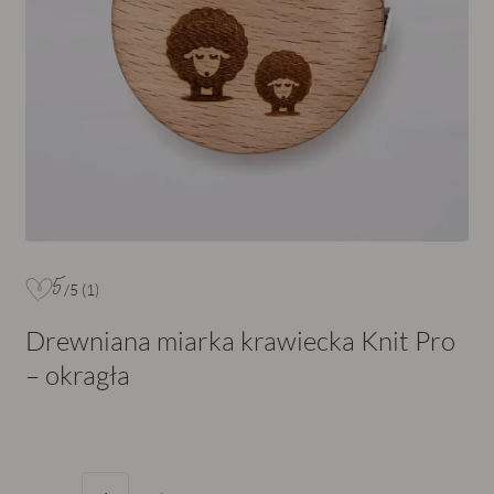
5
/5 (
1
)
Drewniana miarka krawiecka Knit Pro
– okragła