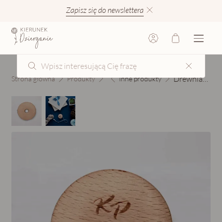
Zapisz się do newslettera
Drewniana miarka krawiecka Knit Pro – okragła
Strona główna
Produkty
Inne produkty