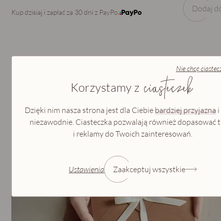
Dodaj d
Kup dzisiaj i zapłać za 30 dni z PayPo
Nie chcę ciastec
ciasteczek
Opis
Korzystamy z
Dzięki nim nasza strona jest dla Ciebie
bardziej przyjazna
i
voucher upominkowy
niezawodnie. Ciasteczka pozwalają również dopasować t
Jak podarować
i reklamy do Twoich zainteresowań.
Ustawienia
Zaakceptuj wszystkie