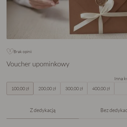
Brak opinii
Voucher upominkowy
Inna k
100,00 zł
200,00 zł
300,00 zł
400,00 zł
Z dedykacją
Bez dedykac