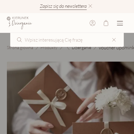
Zapisz się do newslettera
Voucher upomin
Strona główna
Produkty
Dzierganie