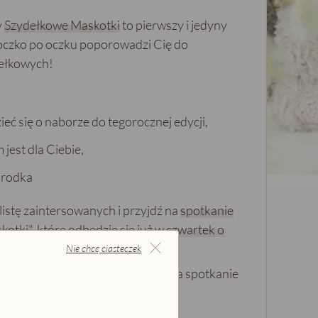
y
Szydełkowe Maskotki
to pierwszy i jedyny
 oczko po oczku poporowadzi Cię do
ełkowych!
eć się o naborze do tegorocznej edycji,
 jest dla Ciebie,
środka
 listę zaintersowanych i przyjdź na
spotkanie
kotki"
, które odbędzie się już w
czwartek o
Nie chcę ciasteczek
sowanych otrzymają zaproszenie na spotkanie
gle Meet :)