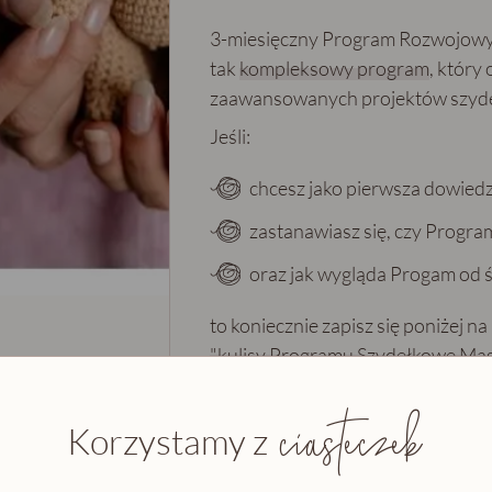
3-miesięczny Program Rozwojow
tak
kompleksowy program
, który
zaawansowanych projektów szyd
Jeśli:
chcesz jako pierwsza dowiedzi
zastanawiasz się, czy Program
oraz jak wygląda Progam od 
to koniecznie zapisz się poniżej na
"kulisy Programu Szydełkowe Mas
20.00.
ciasteczek
Osoby zapisane na listę zaintere
Korzystamy z
mailowo - odbędzie się ono na Goo