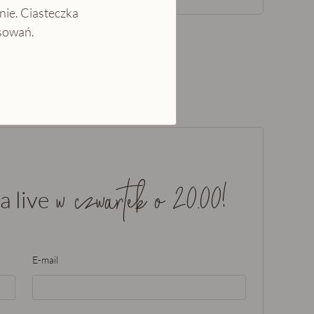
nie. Ciasteczka
esowań.
w czwartek o 20.00!
a live
E-mail