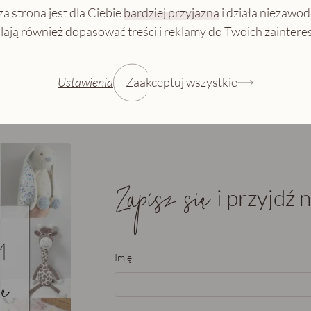
a strona jest dla Ciebie
bardziej przyjazna
i działa niezawod
ają również dopasować treści i reklamy do Twoich zainter
Ustawienia
Zaakceptuj wszystkie
Zapisz się
i przyjdź n
Imię