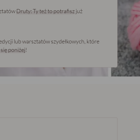
sztatów
Druty: Ty też to potrafisz
już
j edycji lub warsztatów szydełkowych, które
 się poniżej
!