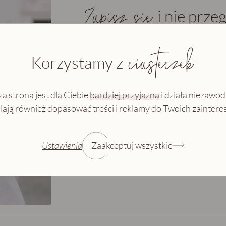
Zapisz się
i nie przeg
ciasteczek
Korzystamy z
Imię
a strona jest dla Ciebie
bardziej przyjazna
i działa niezawod
ają również dopasować treści i reklamy do Twoich zainter
Wyrażam zgodę na przetwarzanie moi
Wiem, że w każdej chwili mogę wypisać s
Ustawienia
Zaakceptuj wszystkie
Zapisuję się