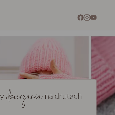
dziergania
ty
na drutach