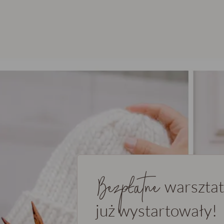
Bezpłatne
warszta
już wystartowały!