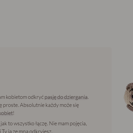
gam kobietom odkryć
pasję do dziergania
.
ę proste. Absolutnie każdy może się
kobiet
!
jak to wszystko łączę. Nie mam pojęcia,
 Ty ją ze mną odkryjesz.