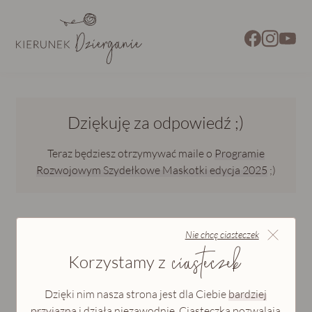
Dziękuję za odpowiedź ;)
Teraz będziesz otrzymywać maile o
Programie
Rozwojowym Szydełkowe Maskotki edycja 2025
;)
Nie chcę ciasteczek
ciasteczek
Korzystamy z
Dzięki nim nasza strona jest dla Ciebie
bardziej
przyjazna
i działa niezawodnie. Ciasteczka pozwalają